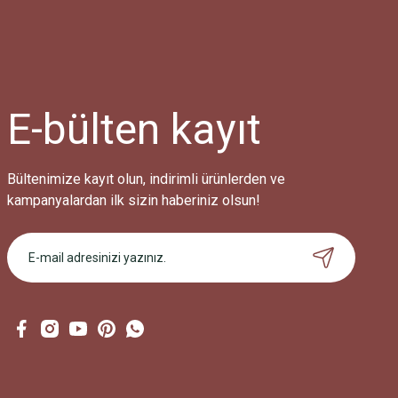
Ürün resmi kalitesiz, bozuk veya görüntülenemiyor.
Ürün açıklamasında eksik bilgiler bulunuyor.
Ürün bilgilerinde hatalar bulunuyor.
Ürün fiyatı diğer sitelerden daha pahalı.
E-bülten
kayıt
Bu ürüne benzer farklı alternatifler olmalı.
Bültenimize kayıt olun, indirimli ürünlerden ve
kampanyalardan ilk sizin haberiniz olsun!