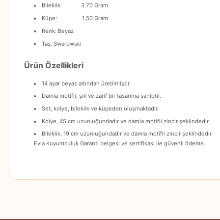
Bileklik: 3.70 Gram
Küpe: 1,50 Gram
Renk: Beyaz
Taş: Swarowski
Ürün Özellikleri
14 ayar beyaz altından üretilmiştir.
Damla motifli, şık ve zarif bir tasarıma sahiptir.
Set, kolye, bileklik ve küpeden oluşmaktadır.
Kolye, 45 cm uzunluğundadır ve damla motifli zincir şeklindedir.
Bileklik, 19 cm uzunluğundadır ve damla motifli zincir şeklindedir.
Evla Kuyumculuk Garanti belgesi ve sertifikası ile güvenli ödeme.
Bu ürünün fiyat bilgisi, resim, ürün açıklamalarında ve diğer konularda
Görüş ve önerileriniz için teşekkür ederiz.