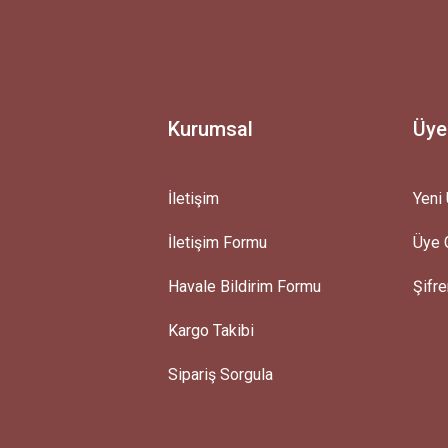
Ürün hakkında henüz soru sorulmamış.
Bu ürüne ilk yorumu siz yapın!
Yorum Yaz
Soru Sor
Kurumsal
Üye
İletişim
Yeni 
İletişim Formu
Üye G
Gönder
Havale Bildirim Formu
Şifr
Kargo Takibi
Sipariş Sorgula