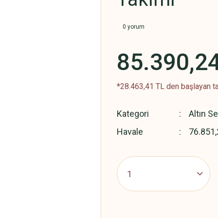
0 yorum
85.390,2
*28.463,41 TL den başlayan ta
Kategori
Altın Se
Havale
76.851,