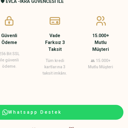
🛡️ EVLA -İKRA GÜVENCESİ İLE
Güvenli
Vade
15.000+
Ödeme
Farksız 3
Mutlu
Taksit
Müşteri
256 Bit SSL
ile güvenli
Tüm kredi
👥 15.000+
ödeme.
kartlarına 3
Mutlu Müşteri
taksit imkânı.
Whatsapp Destek