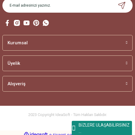
Gönder
Kurumsal
Üyelik
Alışveriş
2023 Copyright IdeaSoft - Tüm Hakları Saklıdır.
BİZLERE ULAŞABİLİRSİNİZ
...
ideasoft
ile
e-