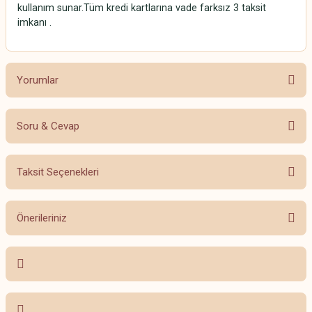
kullanım sunar.Tüm kredi kartlarına vade farksız 3 taksit
imkanı .
Yorumlar
Soru & Cevap
Bu ürüne ilk yorumu siz yapın!
Taksit Seçenekleri
Yorum Yaz
Ürün hakkında henüz soru sorulmamış.
Önerileriniz
Soru Sor
Bu ürünün fiyat bilgisi, resim, ürün açıklamalarında ve diğer konularda
yetersiz gördüğünüz noktaları öneri formunu kullanarak tarafımıza
iletebilirsiniz.
Görüş ve önerileriniz için teşekkür ederiz.