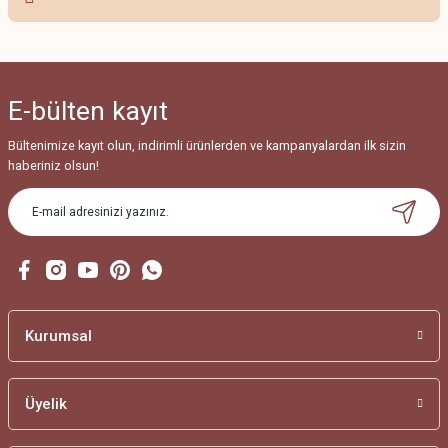
Ürün resmi kalitesiz, bozuk veya görüntülenemiyor.
Ürün açıklamasında eksik bilgiler bulunuyor.
Ürün bilgilerinde hatalar bulunuyor.
E-bülten
kayıt
Ürün fiyatı diğer sitelerden daha pahalı.
Bu ürüne benzer farklı alternatifler olmalı.
Bültenimize kayıt olun, indirimli ürünlerden ve kampanyalardan ilk sizin
haberiniz olsun!
Gönder
Kurumsal
Üyelik