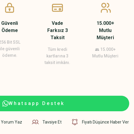
Güvenli
Vade
15.000+
Ödeme
Farksız 3
Mutlu
Taksit
Müşteri
256 Bit SSL
ile güvenli
Tüm kredi
👥 15.000+
ödeme.
kartlarına 3
Mutlu Müşteri
taksit imkânı.
Whatsapp Destek
Yorum Yaz
Tavsiye Et
Fiyatı Düşünce Haber Ver