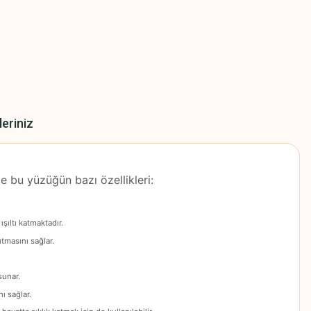
leriniz
te bu yüzüğün bazı özellikleri:
şıltı katmaktadır.
ıtmasını sağlar.
sunar.
ı sağlar.