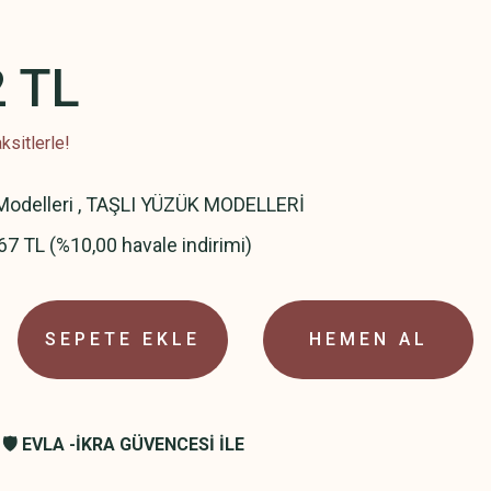
2 TL
ksitlerle!
odelleri
,
TAŞLI YÜZÜK MODELLERİ
67 TL (%10,00 havale indirimi)
SEPETE EKLE
HEMEN AL
🛡️ EVLA -İKRA GÜVENCESİ İLE