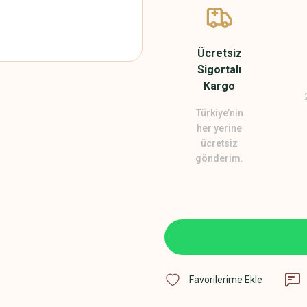
Ücretsiz
Sigortalı
Kargo
Türkiye’nin
her yerine
ücretsiz
gönderim.