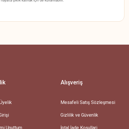
ayatta şıklık katmak için de kullanılabilir.
z.
lik
Alışveriş
Üyelik
Mesafeli Satış Sözleşmesi
irişi
Gizlilik ve Güvenlik
emi Unuttum
İptal İade Koşullari