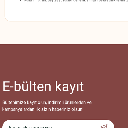
Kullanım Alanı: Beştaş yüzükler, genellikle nişan veya evlilik teklifi 
Bu ürünün fiyat bilgisi, resim, ürün açıklamalarında ve diğer konularda
Görüş ve önerileriniz için teşekkür ederiz.
Ürün resmi kalitesiz, bozuk veya görüntülenemiyor.
Ürün açıklamasında eksik bilgiler bulunuyor.
Ürün bilgilerinde hatalar bulunuyor.
Ürün fiyatı diğer sitelerden daha pahalı.
E-bülten
kayıt
Bu ürüne benzer farklı alternatifler olmalı.
Bültenimize kayıt olun, indirimli ürünlerden ve
kampanyalardan ilk sizin haberiniz olsun!