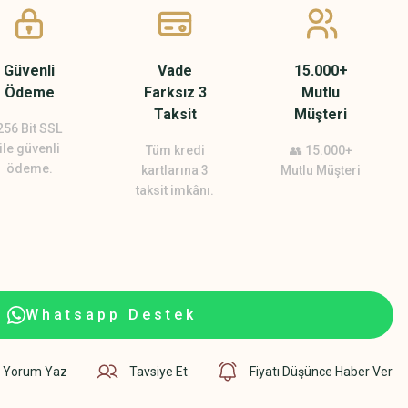
Güvenli
Vade
15.000+
Ödeme
Farksız 3
Mutlu
Taksit
Müşteri
256 Bit SSL
ile güvenli
Tüm kredi
👥 15.000+
ödeme.
kartlarına 3
Mutlu Müşteri
taksit imkânı.
Whatsapp Destek
Yorum Yaz
Tavsiye Et
Fiyatı Düşünce Haber Ver