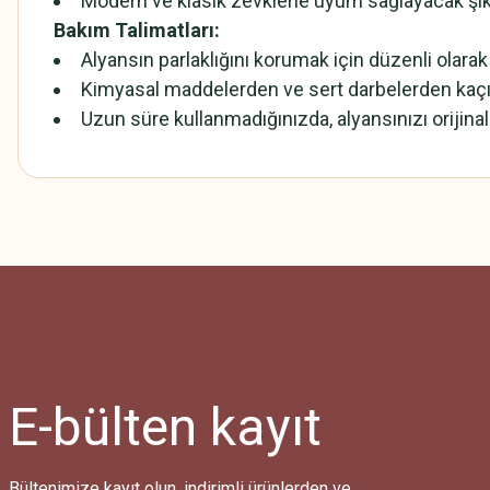
Modern ve klasik zevklerle uyum sağlayacak şık 
Bakım Talimatları:
Alyansın parlaklığını korumak için düzenli olara
Kimyasal maddelerden ve sert darbelerden kaçın
Uzun süre kullanmadığınızda, alyansınızı orijin
Bu ürünün fiyat bilgisi, resim, ürün açıklamalarında ve diğer konularda
Görüş ve önerileriniz için teşekkür ederiz.
Ürün resmi kalitesiz, bozuk veya görüntülenemiyor.
Ürün açıklamasında eksik bilgiler bulunuyor.
Ürün bilgilerinde hatalar bulunuyor.
Ürün fiyatı diğer sitelerden daha pahalı.
E-bülten
kayıt
Bu ürüne benzer farklı alternatifler olmalı.
Bültenimize kayıt olun, indirimli ürünlerden ve