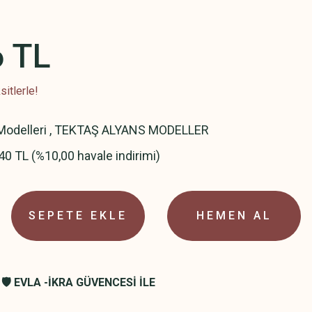
6 TL
itlerle!
odelleri
,
TEKTAŞ ALYANS MODELLER
40 TL (%10,00 havale indirimi)
SEPETE EKLE
HEMEN AL
🛡️ EVLA -İKRA GÜVENCESİ İLE