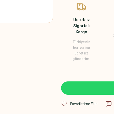
Ücretsiz
Sigortalı
Kargo
Türkiye’nin
her yerine
ücretsiz
gönderim.