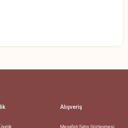
z.
lik
Alışveriş
Üyelik
Mesafeli Satış Sözleşmesi