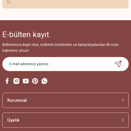
Ürün resmi kalitesiz, bozuk veya görüntülenemiyor.
Ürün açıklamasında eksik bilgiler bulunuyor.
Ürün bilgilerinde hatalar bulunuyor.
E-bülten
kayıt
Ürün fiyatı diğer sitelerden daha pahalı.
Bu ürüne benzer farklı alternatifler olmalı.
Bültenimize kayıt olun, indirimli ürünlerden ve kampanyalardan ilk sizin
haberiniz olsun!
Gönder
Kurumsal
Üyelik