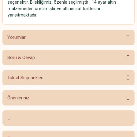
seçenektir. Bilekliğimiz, özenle seçilmiştir . 14 ayar altın
malzemeden üretilmiştir ve altının saf kalitesini
yansıtmaktadır.
Yorumlar
Soru & Cevap
Bu ürüne ilk yorumu siz yapın!
Taksit Seçenekleri
Yorum Yaz
Ürün hakkında henüz soru sorulmamış.
Önerileriniz
Soru Sor
Bu ürünün fiyat bilgisi, resim, ürün açıklamalarında ve diğer konularda
yetersiz gördüğünüz noktaları öneri formunu kullanarak tarafımıza
iletebilirsiniz.
Görüş ve önerileriniz için teşekkür ederiz.