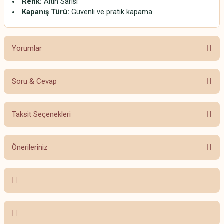
Renk:
Altın Sarısı
Kapanış Türü:
Güvenli ve pratik kapama
Yorumlar
Soru & Cevap
Bu ürüne ilk yorumu siz yapın!
Taksit Seçenekleri
Yorum Yaz
Ürün hakkında henüz soru sorulmamış.
Önerileriniz
Soru Sor
Bu ürünün fiyat bilgisi, resim, ürün açıklamalarında ve diğer konularda
yetersiz gördüğünüz noktaları öneri formunu kullanarak tarafımıza
iletebilirsiniz.
Görüş ve önerileriniz için teşekkür ederiz.