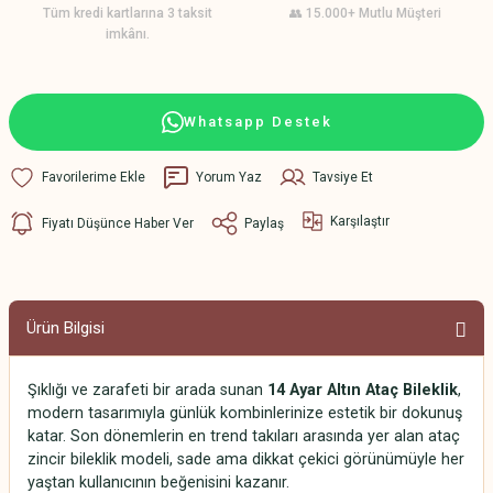
Tüm kredi kartlarına 3 taksit
👥 15.000+ Mutlu Müşteri
imkânı.
Whatsapp Destek
Yorum Yaz
Tavsiye Et
Karşılaştır
Fiyatı Düşünce Haber Ver
Paylaş
Ürün Bilgisi
Şıklığı ve zarafeti bir arada sunan
14 Ayar Altın Ataç Bileklik
,
modern tasarımıyla günlük kombinlerinize estetik bir dokunuş
katar. Son dönemlerin en trend takıları arasında yer alan ataç
zincir bileklik modeli, sade ama dikkat çekici görünümüyle her
yaştan kullanıcının beğenisini kazanır.