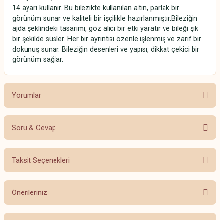
14 ayarı kullanır. Bu bilezikte kullanılan altın, parlak bir
görünüm sunar ve kaliteli bir işçilikle hazırlanmıştır.Bileziğin
ajda şeklindeki tasarımı, göz alıcı bir etki yaratır ve bileği şık
bir şekilde süsler. Her bir ayrıntısı özenle işlenmiş ve zarif bir
dokunuş sunar. Bileziğin desenleri ve yapısı, dikkat çekici bir
görünüm sağlar.
Yorumlar
Soru & Cevap
Bu ürüne ilk yorumu siz yapın!
Taksit Seçenekleri
Yorum Yaz
Ürün hakkında henüz soru sorulmamış.
Önerileriniz
Soru Sor
Bu ürünün fiyat bilgisi, resim, ürün açıklamalarında ve diğer konularda