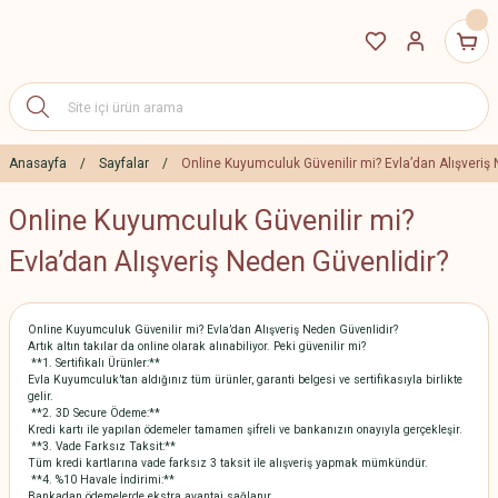
Anasayfa
Sayfalar
Online Kuyumculuk Güvenilir mi? Evla’dan Alışveriş 
Online Kuyumculuk Güvenilir mi?
Evla’dan Alışveriş Neden Güvenlidir?
Online Kuyumculuk Güvenilir mi? Evla’dan Alışveriş Neden Güvenlidir?
Artık altın takılar da online olarak alınabiliyor. Peki güvenilir mi?
**1. Sertifikalı Ürünler:**
Evla Kuyumculuk’tan aldığınız tüm ürünler, garanti belgesi ve sertifikasıyla birlikte
gelir.
**2. 3D Secure Ödeme:**
Kredi kartı ile yapılan ödemeler tamamen şifreli ve bankanızın onayıyla gerçekleşir.
**3. Vade Farksız Taksit:**
Tüm kredi kartlarına vade farksız 3 taksit ile alışveriş yapmak mümkündür.
**4. %10 Havale İndirimi:**
Bankadan ödemelerde ekstra avantaj sağlanır.