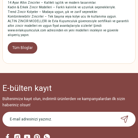
14 Ayar Altın Zincirler – Kaliteli işçilik ve modern tasarımlar.
Kadın & Erkek Zincir Modelleri – Farklı kalınlık ve uzunluk seçenekleriyle.
Trend Zincir Kolyeler – Modaya uygun, şık ve zarif seçenekler.
Kombinlenebilir Zincirler – Tek başına veya kolye ucu ile kullanıma uygun.
ALTIN ZİNCİR MODELLERİ ile Evla Kuyumculuk güvencesiyle sertifikalı ve garantili
altın zincir modelleri en uygun fiyat avantajlarıyla sizlerle! Şimdi
www.evlakuyumculuk.com adresinden en yeni modelleri inceleyin ve güvenle
alışveriş yapın.
Tüm Bloglar
E-bülten
kayıt
Bültenimize kayıt olun, indirimli ürünlerden ve kampanyalardan ilk sizin
haberiniz olsun!