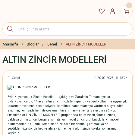
Anasayfa
Bloglar
Genel
ALTIN ZİNCİR MODELLERİ
ALTIN ZİNCİR MODELLERİ
Genel
20-02-2025
15:24
Evla Kuyumculuk Zincir Modelleri – Şıklığın ve Zarafetin Tamamlayıcısı
Evla Kuyumculuk, 14 ayar altın zincir modelleri, günlük ve özel kullanıma uygun şık
tasarımlar ve trend zincir kolyeler ile stilinizi tamamlamaya yardımcı oluyor. Altın
zincirler, hem sade hem de gösterişli tasarımlarıyla her tarza uyum sağlıyor.
Sitemizde
ALTIN ZİNCİR MODELLERİ
gruplarında halat zincir, fantazi zincir,
baklava dilimi zincir, burgu zincir, italyan model zincir gibi birçok farklı model
bulunmaktadır. Günlük kombinlerinize zarif bir dokunuş katmak ya da
sevdiklerinize şık bir hediye almak için en yeni altın zincir koleksiyonlarımızı
keşfedin.