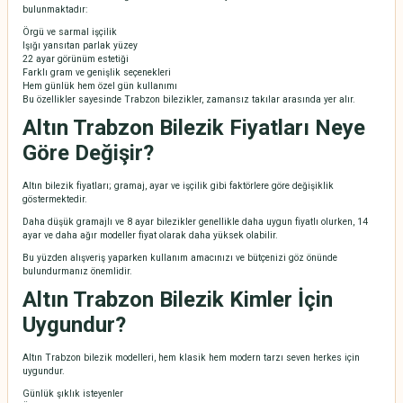
bulunmaktadır:
Örgü ve sarmal işçilik
Işığı yansıtan parlak yüzey
22 ayar görünüm estetiği
Farklı gram ve genişlik seçenekleri
Hem günlük hem özel gün kullanımı
Bu özellikler sayesinde Trabzon bilezikler, zamansız takılar arasında yer alır.
Altın Trabzon Bilezik Fiyatları Neye
Göre Değişir?
Altın bilezik fiyatları; gramaj, ayar ve işçilik gibi faktörlere göre değişiklik
göstermektedir.
Daha düşük gramajlı ve 8 ayar bilezikler genellikle daha uygun fiyatlı olurken, 14
ayar ve daha ağır modeller fiyat olarak daha yüksek olabilir.
Bu yüzden alışveriş yaparken kullanım amacınızı ve bütçenizi göz önünde
bulundurmanız önemlidir.
Altın Trabzon Bilezik Kimler İçin
Uygundur?
Altın Trabzon bilezik modelleri, hem klasik hem modern tarzı seven herkes için
uygundur.
Günlük şıklık isteyenler