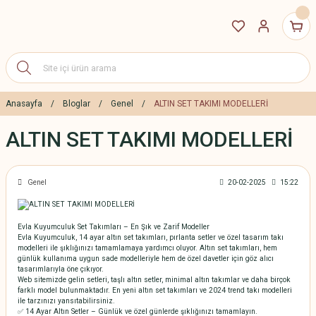
Anasayfa
Bloglar
Genel
ALTIN SET TAKIMI MODELLERİ
ALTIN SET TAKIMI MODELLERİ
Genel
20-02-2025
15:22
Evla Kuyumculuk Set Takımları – En Şık ve Zarif Modeller
Evla Kuyumculuk, 14 ayar altın set takımları, pırlanta setler ve özel tasarım takı
modelleri ile şıklığınızı tamamlamaya yardımcı oluyor. Altın set takımları, hem
günlük kullanıma uygun sade modelleriyle hem de özel davetler için göz alıcı
tasarımlarıyla öne çıkıyor.
Web sitemizde gelin setleri, taşlı altın setler, minimal altın takımlar ve daha birçok
farklı model bulunmaktadır. En yeni altın set takımları ve 2024 trend takı modelleri
ile tarzınızı yansıtabilirsiniz.
✅ 14 Ayar Altın Setler – Günlük ve özel günlerde şıklığınızı tamamlayın.