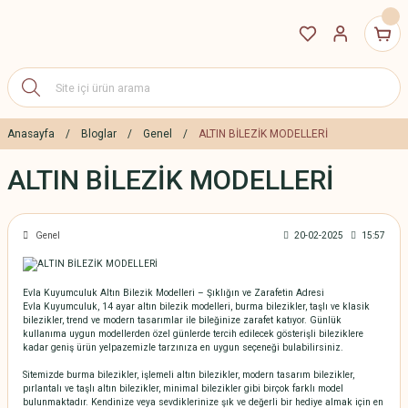
Anasayfa
Bloglar
Genel
ALTIN BİLEZİK MODELLERİ
ALTIN BİLEZİK MODELLERİ
Genel
20-02-2025
15:57
Evla Kuyumculuk Altın Bilezik Modelleri – Şıklığın ve Zarafetin Adresi
Evla Kuyumculuk, 14 ayar altın bilezik modelleri, burma bilezikler, taşlı ve klasik
bilezikler, trend ve modern tasarımlar ile bileğinize zarafet katıyor. Günlük
kullanıma uygun modellerden özel günlerde tercih edilecek gösterişli bileziklere
kadar geniş ürün yelpazemizle tarzınıza en uygun seçeneği bulabilirsiniz.
Sitemizde burma bilezikler, işlemeli altın bilezikler, modern tasarım bilezikler,
pırlantalı ve taşlı altın bilezikler, minimal bilezikler gibi birçok farklı model
bulunmaktadır. Kendinize veya sevdiklerinize şık ve değerli bir hediye almak için en