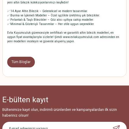
yeni altın bilezik koleksiyonlarımızı keşfedin!
✅ 14 Ayar Altın Bilezik – Geleneksel ve modern tasarımlar.
✅ Burma ve İşlemeli Modeller – Özel işçilikle üretilmiş şık bilezikler.
✅ Pırlantalı & Taşlı Bilezikler – Göz alıcı ışıltıya sahip modeller.
✅ Minimal & Gösterişli Tasarımlar – Her stile uygun seçenekler.
Evla Kuyumculuk güvencesiyle sertifikalı ve garantili altın bilezik modelleri, en
uygun fiyat avantajlarıyla sizlerle! Şimdi www.evlakuyumculuk.com adresinden en
yeni modelleri inceleyin ve güvenle alışveriş yapın.
Tüm Bloglar
E-bülten
kayıt
Bültenimize kayıt olun, indirimli ürünlerden ve kampanyalardan ilk sizin
haberiniz olsun!