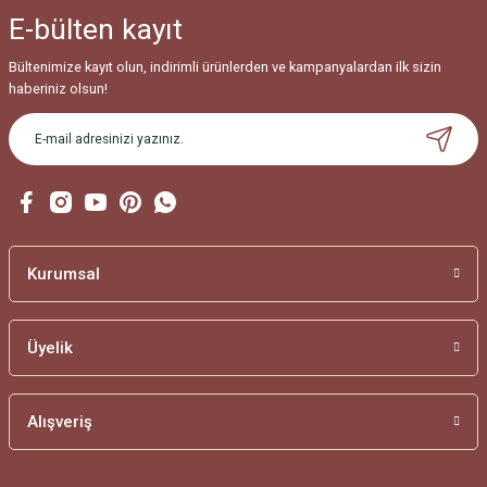
Ürün bilgilerinde hatalar bulunuyor.
E-bülten
kayıt
Ürün fiyatı diğer sitelerden daha pahalı.
Bu ürüne benzer farklı alternatifler olmalı.
Bültenimize kayıt olun, indirimli ürünlerden ve kampanyalardan ilk sizin
haberiniz olsun!
Gönder
Kurumsal
Üyelik
Alışveriş