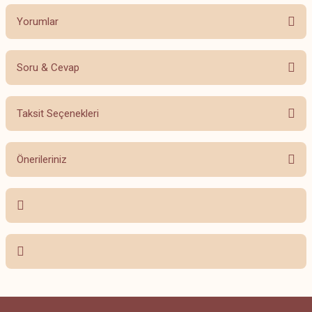
Yorumlar
Soru & Cevap
Bu ürüne ilk yorumu siz yapın!
Taksit Seçenekleri
Yorum Yaz
Ürün hakkında henüz soru sorulmamış.
Önerileriniz
Soru Sor
Bu ürünün fiyat bilgisi, resim, ürün açıklamalarında ve diğer konularda
yetersiz gördüğünüz noktaları öneri formunu kullanarak tarafımıza
iletebilirsiniz.
Görüş ve önerileriniz için teşekkür ederiz.
Ürün resmi kalitesiz, bozuk veya görüntülenemiyor.
Ürün açıklamasında eksik bilgiler bulunuyor.