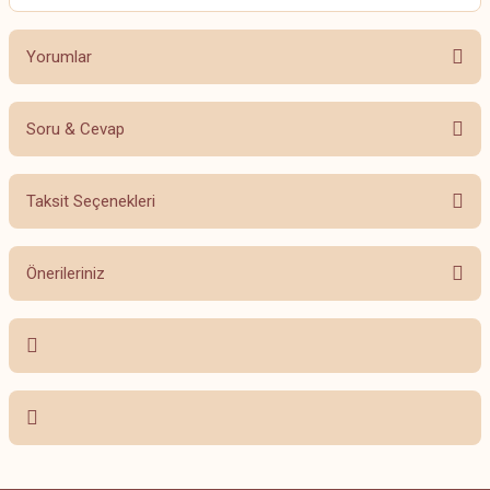
Yorumlar
Soru & Cevap
Bu ürüne ilk yorumu siz yapın!
Taksit Seçenekleri
Yorum Yaz
Ürün hakkında henüz soru sorulmamış.
Önerileriniz
Soru Sor
Bu ürünün fiyat bilgisi, resim, ürün açıklamalarında ve diğer konularda
yetersiz gördüğünüz noktaları öneri formunu kullanarak tarafımıza
iletebilirsiniz.
Görüş ve önerileriniz için teşekkür ederiz.
Ürün resmi kalitesiz, bozuk veya görüntülenemiyor.
Ürün açıklamasında eksik bilgiler bulunuyor.