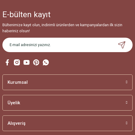
Ürün bilgilerinde hatalar bulunuyor.
E-bülten
kayıt
Ürün fiyatı diğer sitelerden daha pahalı.
Bu ürüne benzer farklı alternatifler olmalı.
Bültenimize kayıt olun, indirimli ürünlerden ve kampanyalardan ilk sizin
haberiniz olsun!
Gönder
Kurumsal
Üyelik
Alışveriş