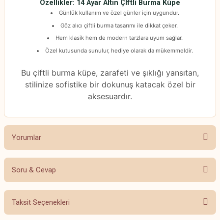
Özellikler: 14 Ayar Altın Çİftli Burma Küpe
Günlük kullanım ve özel günler için uygundur.
Göz alıcı çiftli burma tasarımı ile dikkat çeker.
Hem klasik hem de modern tarzlara uyum sağlar.
Özel kutusunda sunulur, hediye olarak da mükemmeldir.
Bu çiftli burma küpe, zarafeti ve şıklığı yansıtan,
stilinize sofistike bir dokunuş katacak özel bir
aksesuardır.
Yorumlar
Soru & Cevap
Bu ürüne ilk yorumu siz yapın!
Taksit Seçenekleri
Yorum Yaz
Ürün hakkında henüz soru sorulmamış.