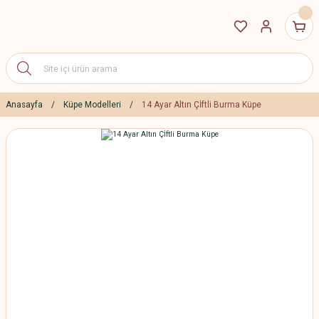
Anasayfa
Küpe Modelleri
14 Ayar Altın Çİftli Burma Küpe